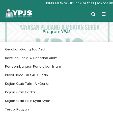
PENERIMAAN SANTRI 100% GRATISS..| PONDOK GRA
SURGA
Program YPJS
Gerakan Orang Tua Asuh
Bantuan Sosial & Bencana Alam
Pengembangan Pendidikan Islam
Privat Baca Tulis Al-Qur’an
Kajian Kitab Tafsir Al-Qur’an
Kajian Kitab Hadits
Kajian Kitab Fiqih Syafi’iyyah
Terapi Ruqyah