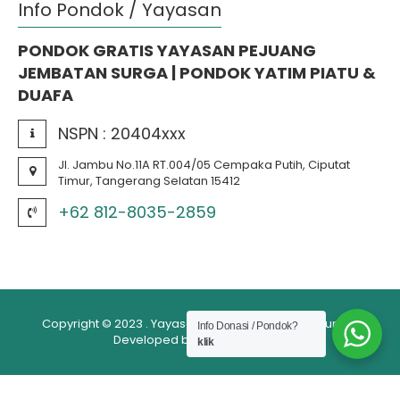
Info Pondok / Yayasan
PONDOK GRATIS YAYASAN PEJUANG
JEMBATAN SURGA | PONDOK YATIM PIATU &
DUAFA
NSPN :
20404xxx
Jl. Jambu No.11A RT.004/05 Cempaka Putih, Ciputat
Timur, Tangerang Selatan 15412
+62 812-8035-2859
Copyright © 2023 . Yayasan Pejuang Jembatan Surga .
Info Donasi / Pondok?
Developed by ⊃enscreΛtive™
klik