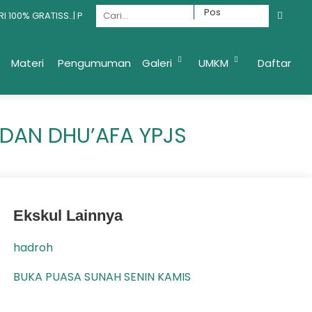
100% GRATISS..| PONDOK GRATIS YAYASAN PEJUANG JEMBATAN SURGA | P
PEJUANG JEMBATAN SURGA
Materi
Pengumuman
Galeri
UMKM
Daftar
 DAN DHU’AFA YPJS
Ekskul Lainnya
hadroh
BUKA PUASA SUNAH SENIN KAMIS