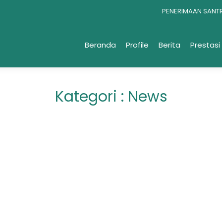
PENERIMAAN SANTRI 1
2954 a/n YAYASAN 
Beranda
Profile
Berita
Prestasi
Kategori : News