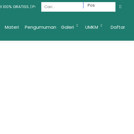
00% GRATISS..| PONDOK GRATIS YAYASAN PEJUANG JEMBATAN SURGA | PO
PEJUANG JEMBATAN SURGA
Materi
Pengumuman
Galeri
UMKM
Daftar